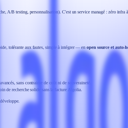
rche, A/B testing, personnalisation). C'est un service managé : zéro infra 
pide, tolérante aux fautes, simple à intégrer — en
open source et auto-
avancés, sans contrainte de coût ni de souveraineté.
oin de recherche solide sans la facture Algolia.
 développe.