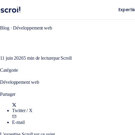
Experti
Blog ·
Développement web
11 juin 2026
5
min de lecture
par
Scroll
Catégorie
Développement web
Partager
Twitter / X
E-mail
L'expertise Scroll sur ce sujet