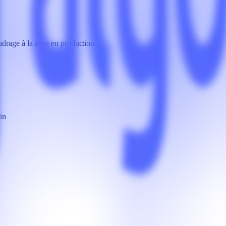
drage à la mise en production.
in