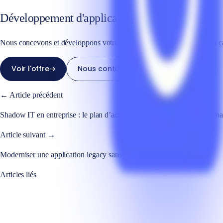
Développement d'applications sur mesure
Nous concevons et développons votre application web sur mesure, du ca
Voir l'offre
→
Nous contacter
← Article précédent
Shadow IT en entreprise : le plan d’action des DSI pour reprendre la ma
Article suivant →
Moderniser une application legacy sans tout réécrire
Articles liés