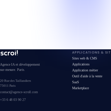
APPLICATIONS & SIT
Sites web & CMS
Applications
Agence IA et développement
sur-mesure. Paris.
Application métier
Outil d'aide à la vente
20 Rue des Taillandiers
SaaS
75011 Paris
Marketplace
contact@agence-scroll.com
+33 6 48 03 90 27