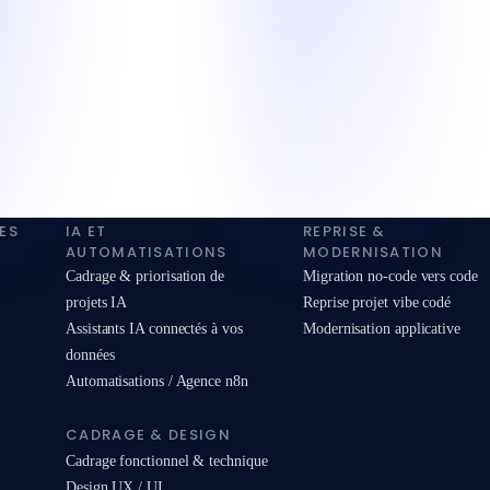
ES
IA ET
REPRISE &
AUTOMATISATIONS
MODERNISATION
Cadrage & priorisation de
Migration no-code vers code
projets IA
Reprise projet vibe codé
Assistants IA connectés à vos
Modernisation applicative
données
Automatisations / Agence n8n
CADRAGE & DESIGN
Cadrage fonctionnel & technique
Design UX / UI