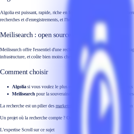
Algolia est puissant, rapide, riche en fonctionnalités (analytics de reche
recherches et d'enregistrements, et l'hébergement chez un tiers.
Meilisearch : open source et souverain
Meilisearch offre l'essentiel d'une recherche instantanée de qualité — ra
infrastructure, et coûte bien moins cher à volume élevé.
Comment choisir
Algolia
si vous voulez le plus complet en managé, avec analytics 
Meilisearch
pour la souveraineté, la maîtrise des coûts, ou un bes
La recherche est un pilier des
marketplaces
et des gros catalogues qu'on
Un projet où la recherche compte ? On choisit l'outil avec vous.
L'expertise Scroll sur ce sujet