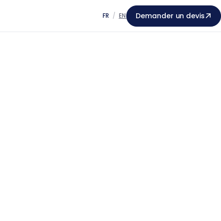
Demander un devis
FR
/
EN